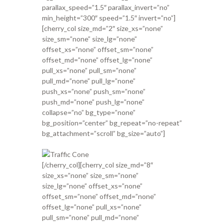
parallax_speed=”1.5″ parallax_invert=”no”
min_height=”300″ speed=”1.5″ invert=”no”]
[cherry_col size_md=”2″ size_xs=”none”
size_sm=”none” size_lg=”none”
offset_xs=”none” offset_sm=”none”
offset_md=”none” offset_lg=”none”
pull_xs=”none” pull_sm=”none”
pull_md=”none” pull_lg=”none”
push_xs=”none” push_sm=”none”
push_md=”none” push_lg=”none”
collapse=”no” bg_type=”none”
bg_position=”center” bg_repeat=”no-repeat”
bg_attachment=”scroll” bg_size=”auto”]
[/cherry_col][cherry_col size_md=”8″
size_xs=”none” size_sm=”none”
size_lg=”none” offset_xs=”none”
offset_sm=”none” offset_md=”none”
offset_lg=”none” pull_xs=”none”
pull_sm=”none” pull_md=”none”