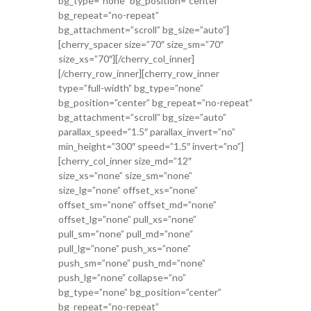
bg_type=”none” bg_position=”center”
bg_repeat=”no-repeat”
bg_attachment=”scroll” bg_size=”auto”]
[cherry_spacer size=”70″ size_sm=”70″
size_xs=”70″][/cherry_col_inner]
[/cherry_row_inner][cherry_row_inner
type=”full-width” bg_type=”none”
bg_position=”center” bg_repeat=”no-repeat”
bg_attachment=”scroll” bg_size=”auto”
parallax_speed=”1.5″ parallax_invert=”no”
min_height=”300″ speed=”1.5″ invert=”no”]
[cherry_col_inner size_md=”12″
size_xs=”none” size_sm=”none”
size_lg=”none” offset_xs=”none”
offset_sm=”none” offset_md=”none”
offset_lg=”none” pull_xs=”none”
pull_sm=”none” pull_md=”none”
pull_lg=”none” push_xs=”none”
push_sm=”none” push_md=”none”
push_lg=”none” collapse=”no”
bg_type=”none” bg_position=”center”
bg_repeat=”no-repeat”