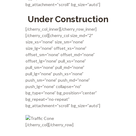
bg_attachment=”scroll” bg_size=”auto”]
Under Construction
[/cherry_col_inner][/cherry_row_inner]
[/cherry_col][cherry_col size_md=”2″
size_xs=”none” size_sm=”none”
size_lg=”none” offset_xs=”none”
offset_sm=”none” offset_md=”none”
offset_lg=”none” pull_xs=”none”
pull_sm=”none” pull_md=”none”
pull_lg=”none” push_xs=”none”
push_sm=”none” push_md=”none”
push_lg=”none” collapse=”no”
bg_type=”none” bg_position=”center”
bg_repeat=”no-repeat”
bg_attachment=”scroll” bg_size=”auto”]
[/cherry_col][/cherry_row]