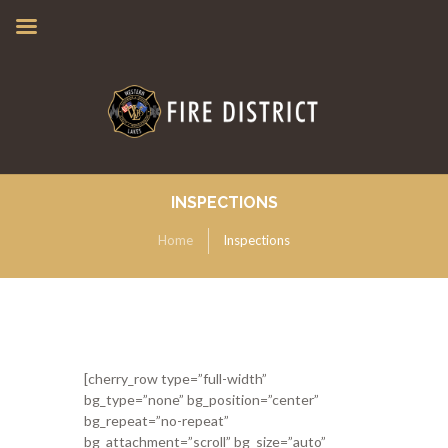
INSPECTIONS
Home
Inspections
[cherry_row type=”full-width”
bg_type=”none” bg_position=”center”
bg_repeat=”no-repeat”
bg_attachment=”scroll” bg_size=”auto”