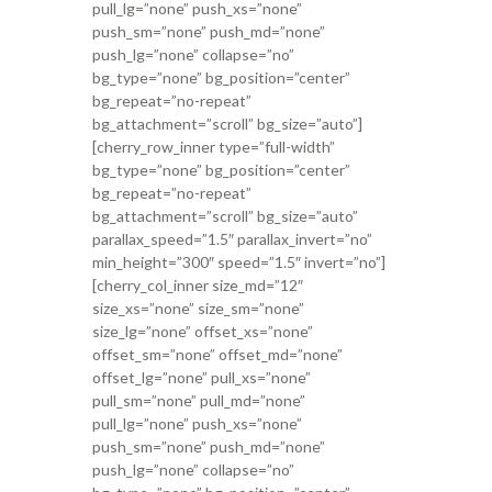
pull_lg=”none” push_xs=”none”
push_sm=”none” push_md=”none”
push_lg=”none” collapse=”no”
bg_type=”none” bg_position=”center”
bg_repeat=”no-repeat”
bg_attachment=”scroll” bg_size=”auto”]
[cherry_row_inner type=”full-width”
bg_type=”none” bg_position=”center”
bg_repeat=”no-repeat”
bg_attachment=”scroll” bg_size=”auto”
parallax_speed=”1.5″ parallax_invert=”no”
min_height=”300″ speed=”1.5″ invert=”no”]
[cherry_col_inner size_md=”12″
size_xs=”none” size_sm=”none”
size_lg=”none” offset_xs=”none”
offset_sm=”none” offset_md=”none”
offset_lg=”none” pull_xs=”none”
pull_sm=”none” pull_md=”none”
pull_lg=”none” push_xs=”none”
push_sm=”none” push_md=”none”
push_lg=”none” collapse=”no”